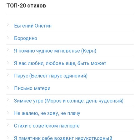
ТОП-20 стихов
Евгений Онегин
Бородино
Я помню чудное мгновенье (Керн)
Я вас любил, любовь еще, быть может
Парус (Белеет парус одинокий)
Письмо матери
Зимнее утро (Мороз и солнце; день чудесный)
Не жалею, не зову, не плачу
Стихи о советском паспорте
Я памятник себе воздвиг нерукотворный