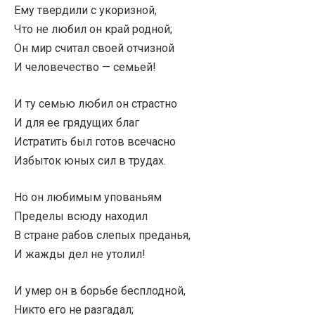
Ему твердили с укоризной,
Что не любил он край родной;
Он мир считал своей отчизной
И человечество — семьей!
И ту семью любил он страстно
И для ее грядущих благ
Истратить был готов всечасно
Избыток юных сил в трудах.
Но он любимым упованьям
Пределы всюду находил
В стране рабов слепых преданья,
И жажды дел не утолил!
И умер он в борьбе бесплодной,
Никто его не разгадал;