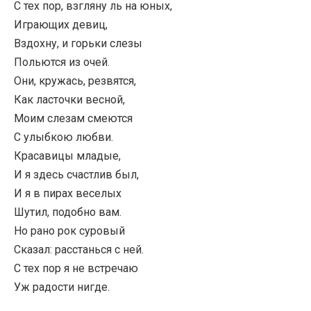
С тех пор, взгляну ль на юных,
Играющих девиц,
Вздохну, и горьки слезы
Польются из очей.
Они, кружась, резвятся,
Как ласточки весной,
Моим слезам смеются
С улыбкою любви.
Красавицы младые,
И я здесь счастлив был,
И я в пирах веселых
Шутил, подобно вам.
Но рано рок суровый
Сказал: расстанься с ней.
С тех пор я не встречаю
Уж радости нигде.