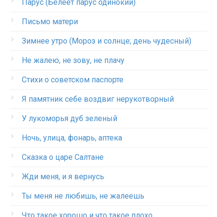
Парус (Белеет парус одинокий)
Письмо матери
Зимнее утро (Мороз и солнце; день чудесный)
Не жалею, не зову, не плачу
Стихи о советском паспорте
Я памятник себе воздвиг нерукотворный
У лукоморья дуб зеленый
Ночь, улица, фонарь, аптека
Сказка о царе Салтане
Жди меня, и я вернусь
Ты меня не любишь, не жалеешь
Что такое хорошо и что такое плохо