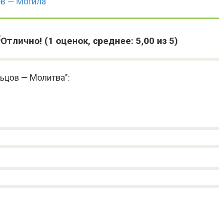
в — Могила
(
1
оценок, среднее:
5,00
из 5)
ьцов — Молитва":