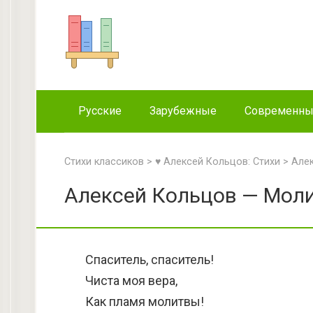
Перейти
к
контенту
Русские
Зарубежные
Современн
Стихи классиков
>
♥ Алексей Кольцов: Стихи
>
Але
Алексей Кольцов — Моли
Спаситель, спаситель!
Чиста моя вера,
Как пламя молитвы!