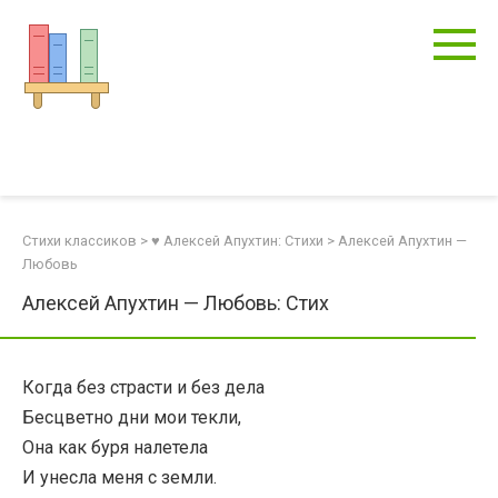
Перейти
к
контенту
Стихи классиков
>
♥ Алексей Апухтин: Стихи
>
Алексей Апухтин —
Любовь
Алексей Апухтин — Любовь: Стих
Когда без страсти и без дела
Бесцветно дни мои текли,
Она как буря налетела
И унесла меня с земли.