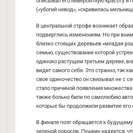
описывал его невероятную красоту и 
(«убогий невод», «скривилась мельница
В центральной строфе возникает образ
подверглись изменениям. Но при вним
близко стоящих деревьев «младая рощ
семью, существование которой устремл
одиноко растущем третьем дереве, вок
видит самого себя. Это странно, так как
свое одиночество он связывал не с се
стало причиной появления множества
также больно били по самолюбию автор
которые бы продолжили развитие его
В финале поэт обращается к будущему,
зеленой поросли. Пушкин надеется, чт