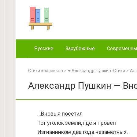
Перейти
к
контенту
Русские
Зарубежные
Современн
Стихи классиков
>
♥ Александр Пушкин: Стихи
>
Ал
Александр Пушкин — Вно
…Вновь я посетил
Тот уголок земли, где я провел
Изгнанником два года незаметных.