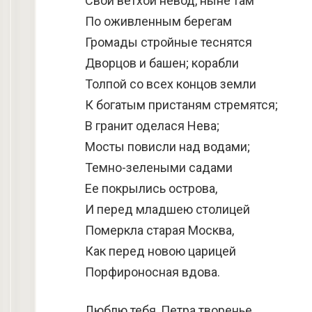
Свой ветхой невод, ныне там
По оживленным берегам
Громады стройные теснятся
Дворцов и башен; корабли
Толпой со всех концов земли
К богатым пристаням стремятся;
В гранит оделася Нева;
Мосты повисли над водами;
Темно-зелеными садами
Ее покрылись острова,
И перед младшею столицей
Померкла старая Москва,
Как перед новою царицей
Порфироносная вдова.
Люблю тебя, Петра творенье,