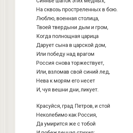
Сиянье шапок этих медных,
На сквозь простреленных в бою.
Люблю, военная столица,
Твоей твердыни дым и гром,
Когда полнощная царица
Дарует сына в царской дом,
Или победу над врагом
Россия снова торжествует,
Или, взломав свой синий лед,
Нева к морям его несет
И, чуя вешни дни, ликует.
Красуйся, град Петров, и стой
Неколебимо как Россия,
Да умирится же с тобой
И побежденная стихия;