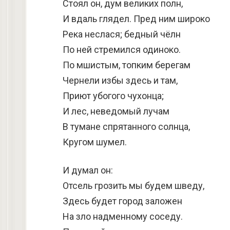
Стоял он, дум великих полн,
И вдаль глядел. Пред ним широко
Река неслася; бедный чёлн
По ней стремился одиноко.
По мшистым, топким берегам
Чернели избы здесь и там,
Приют убогого чухонца;
И лес, неведомый лучам
В тумане спрятанного солнца,
Кругом шумел.
И думал он:
Отсель грозить мы будем шведу,
Здесь будет город заложен
На зло надменному соседу.