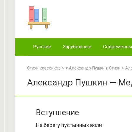
Перейти
к
контенту
Русские
Зарубежные
Современн
Стихи классиков
>
♥ Александр Пушкин: Стихи
>
Ал
Александр Пушкин — Ме
Вступление
На берегу пустынных волн