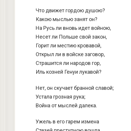
Что движет гордою душою?
Какою мыслью занят он?
На Русь ли вновь идет войною,
Несет ли Польше свой закон,
Горит ли местию кровавой,
Открыл ли в войске заговор,
Страшится ли народов гор,
Иль козней Генуи лукавой?
Нет, он скучает бранной славой;
Устала грозная рука;
Война от мыслей далека.
Ужель в его гарем измена
Стезей преступною вошла,