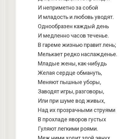
И неприметно за собой
И младость и любовь уводят.
Однообразен каждый день
И медленно часов теченье.
В гареме жизнью правит лень;
Мелькает редко наслажденье.
Младые жены, как-нибудь
Желая сердце обмануть,
Меняют пышные уборы,
Заводят игры, разговоры,
Или при шуме вод живых,
Над их прозрачными струями
В прохладе яворов густых
Гуляют легкими роями.
Меж ними ходит злой эвнух