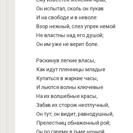
Он испытал, сколь он лукав
И на свободе и в неволе:
Взор нежный, слез упрек немой
Не властны над его душой;
Он им уже не верит боле.
Раскинув легкие власы,
Как идут пленницы младые
Купаться в жаркие часы,
И льются волны ключевые
На их волшебные красы,
Забав их сторож неотлучный,
Он тут; он видит, равнодушный,
Прелестниц обнаженный рой;
Он по гарему в тьме ночной