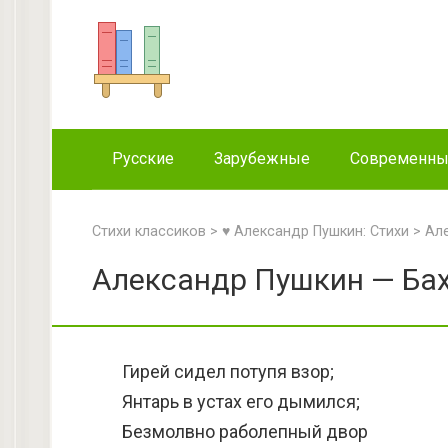
Перейти
к
контенту
Русские
Зарубежные
Современн
Стихи классиков
>
♥ Александр Пушкин: Стихи
>
Ал
Александр Пушкин — Бах
Гирей сидел потупя взор;
Янтарь в устах его дымился;
Безмолвно раболепный двор