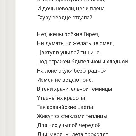
И дочь неволи, нег и плена
Гяуру сердце отдала?
Нет, жены робкие Гирея,
Ни думать, ни желать не смея,
Цветут в унылой тишине;
Под стражей бдительной и хладной
На лоне скуки безотрадной
Измен не ведают оне.
В тени хранительной темницы
Утаены их красоты:
Так аравийские цветы
Живут за стеклами теплицы.
Для них унылой чередой
Дни, месяцы, лета проходят