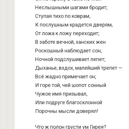
Неслышными шагами бродит;
Ступая тихо по коврам,
К послушным крадется дверям,
От ложа к ложу переходит;
В заботе вечной, ханских жен
Роскошный наблюдает сон,
Ночной подслушивает лепет;
Дыханье, вздох, малейший трепет —
Всё жадно примечает он;
И горе той, чей шопот сонный
Чужое имя призывал,
Или подруге благосклонной
Порочны мысли доверял!
Что ж полон грусти ум Гирея?