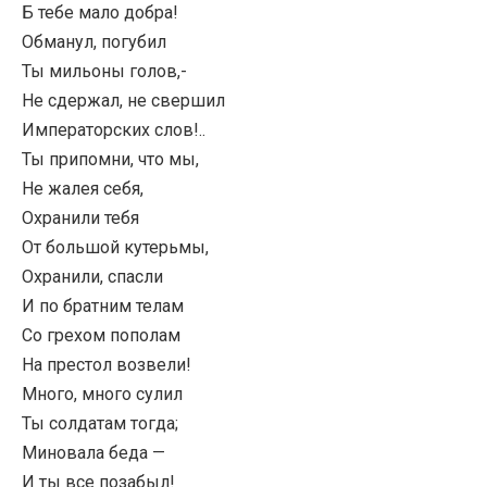
Б тебе мало добра!
Обманул, погубил
Ты мильоны голов,-
Не сдержал, не свершил
Императорских слов!..
Ты припомни, что мы,
Не жалея себя,
Охранили тебя
От большой кутерьмы,
Охранили, спасли
И по братним телам
Со грехом пополам
На престол возвели!
Много, много сулил
Ты солдатам тогда;
Миновала беда —
И ты все позабыл!