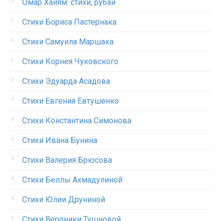
Омар Хайям: стихи, рубаи
Стихи Бориса Пастернака
Стихи Самуила Маршака
Стихи Корнея Чуковского
Стихи Эдуарда Асадова
Стихи Евгения Евтушенко
Стихи Константина Симонова
Стихи Ивана Бунина
Стихи Валерия Брюсова
Стихи Беллы Ахмадулиной
Стихи Юлии Друниной
Стихи Вероники Тушновой