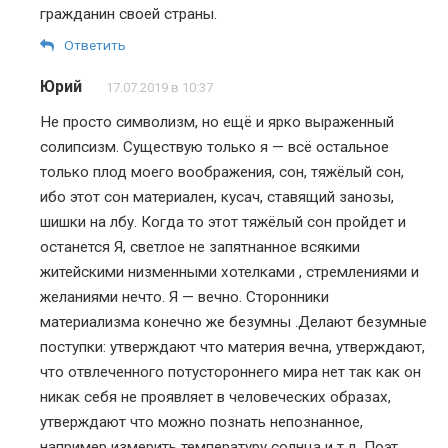
гражданин своей страны.
Ответить
Юрий
17.07.2019 в 10:37
Не просто символизм, но ещё и ярко выраженный
солипсизм. Существую только я — всё остальное
только плод моего воображения, сон, тяжёлый сон,
ибо этот сон материален, кусач, ставящий занозы,
шишки на лбу. Когда то этот тяжёлый сон пройдет и
останется Я, светлое не запятнанное всякими
житейскими низменными хотелками , стремлениями и
желаниями нечто. Я — вечно. Сторонники
материализма конечно же безумны .Делают безумные
поступки: утверждают что материя вечна, утверждают,
что отвлеченного потустороннего мира нет так как он
никак себя не проявляет в человеческих образах,
утверждают что можно познать непознанное,
например измерить температуру солнца и т.д. Поэт