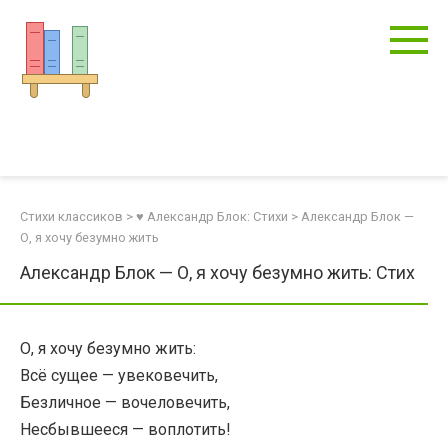
Перейти
к
контенту
Стихи классиков
>
♥ Александр Блок: Стихи
>
Александр Блок —
О, я хочу безумно жить
Александр Блок — О, я хочу безумно жить: Стих
О, я хочу безумно жить:
Всё сущее — увековечить,
Безличное — вочеловечить,
Несбывшееся — воплотить!