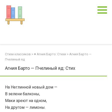
Перейти
к
контенту
Стихи классиков
>
♥ Агния Барто: Стихи
>
Агния Барто —
Пчелиный яд
Агния Барто — Пчелиный яд: Стих
На Неглинной новый дом —
В зелени балконы,
Маки зреют на одном,
На другом — лимоны.