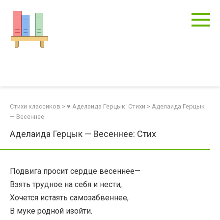
Перейти
к
контенту
Стихи классиков
>
♥ Аделаида Герцык: Стихи
>
Аделаида Герцык
— Весеннее
Аделаида Герцык — Весеннее: Стих
Подвига просит сердце весеннее—
Взять трудное на себя и нести,
Хочется истаять самозабвеннее,
В муке родной изойти.