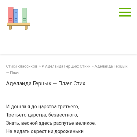
Перейти
к
контенту
Стихи классиков
>
♥ Аделаида Герцык: Стихи
>
Аделаида Герцык
— Плач
Аделаида Герцык — Плач: Стих
И дошла я до царства третьего,
Третьего царства, безвестного,
Знать, весной здесь распутье великое,
Не видать окрест ни дороженьки.