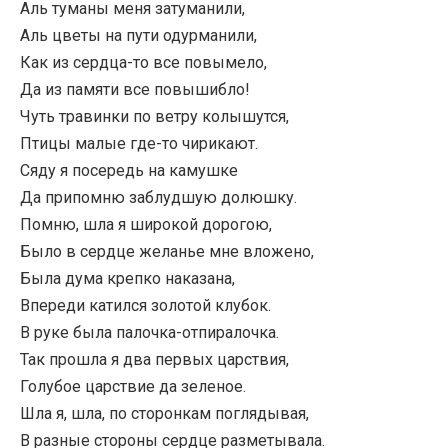
Аль туманы меня затуманили,
Аль цветы на пути одурманили,
Как из сердца-то все повымело,
Да из памяти все повышибло!
Чуть травинки по ветру колышутся,
Птицы малые где-то чирикают.
Сяду я посередь на камушке
Да припомню заблудшую долюшку.
Помню, шла я широкой дорогою,
Было в сердце желанье мне вложено,
Была дума крепко наказана,
Впереди катился золотой клубок.
В руке была палочка-отпиралочка.
Так прошла я два первых царствия,
Голубое царствие да зеленое.
Шла я, шла, по сторонкам поглядывая,
В разные стороны сердце разметывала.