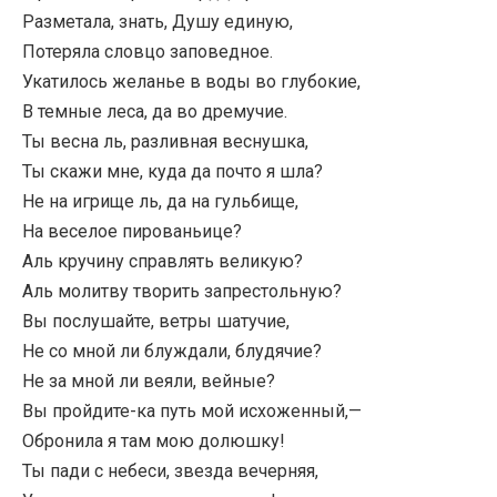
Разметала, знать, Душу единую,
Потеряла словцо заповедное.
Укатилось желанье в воды во глубокие,
В темные леса, да во дремучие.
Ты весна ль, разливная веснушка,
Ты скажи мне, куда да почто я шла?
Не на игрище ль, да на гульбище,
На веселое пированьице?
Аль кручину справлять великую?
Аль молитву творить запрестольную?
Вы послушайте, ветры шатучие,
Не со мной ли блуждали, блудячие?
Не за мной ли веяли, вейные?
Вы пройдите-ка путь мой исхоженный,—
Обронила я там мою долюшку!
Ты пади с небеси, звезда вечерняя,