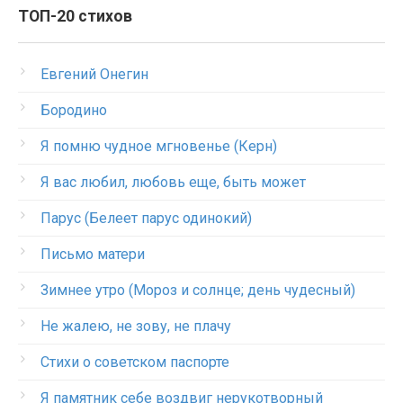
ТОП-20 стихов
Евгений Онегин
Бородино
Я помню чудное мгновенье (Керн)
Я вас любил, любовь еще, быть может
Парус (Белеет парус одинокий)
Письмо матери
Зимнее утро (Мороз и солнце; день чудесный)
Не жалею, не зову, не плачу
Стихи о советском паспорте
Я памятник себе воздвиг нерукотворный