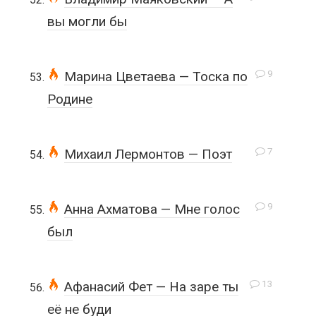
вы могли бы
9
Марина Цветаева — Тоска по
Родине
7
Михаил Лермонтов — Поэт
9
Анна Ахматова — Мне голос
был
13
Афанасий Фет — На заре ты
её не буди