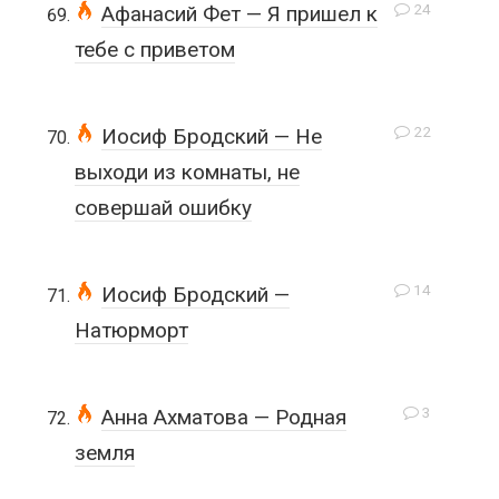
24
Афанасий Фет — Я пришел к
тебе с приветом
22
Иосиф Бродский — Не
выходи из комнаты, не
совершай ошибку
14
Иосиф Бродский —
Натюрморт
3
Анна Ахматова — Родная
земля