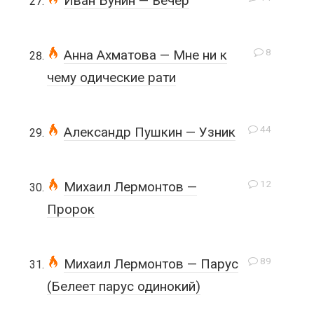
Иван Бунин — Вечер
8
Анна Ахматова — Мне ни к
чему одические рати
44
Александр Пушкин — Узник
12
Михаил Лермонтов —
Пророк
89
Михаил Лермонтов — Парус
(Белеет парус одинокий)