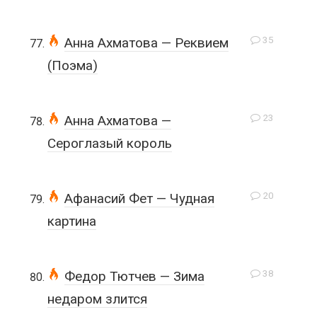
35
Анна Ахматова — Реквием
(Поэма)
23
Анна Ахматова —
Сероглазый король
20
Афанасий Фет — Чудная
картина
38
Федор Тютчев — Зима
недаром злится