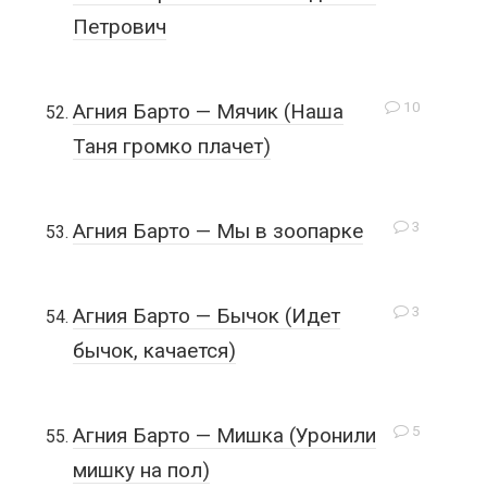
Петрович
10
Агния Барто — Мячик (Наша
Таня громко плачет)
3
Агния Барто — Мы в зоопарке
3
Агния Барто — Бычок (Идет
бычок, качается)
5
Агния Барто — Мишка (Уронили
мишку на пол)