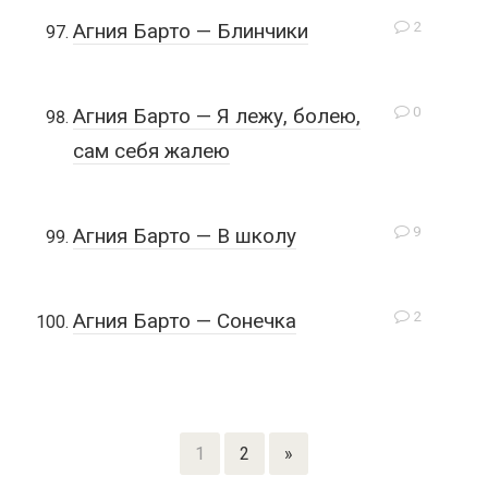
2
Агния Барто — Блинчики
0
Агния Барто — Я лежу, болею,
сам себя жалею
9
Агния Барто — В школу
2
Агния Барто — Сонечка
1
2
»