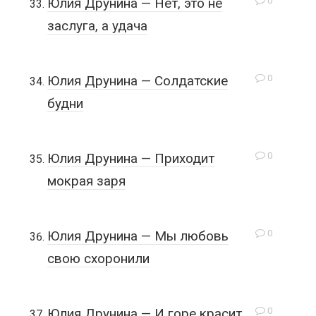
0
Юлия Друнина — Нет, это не
заслуга, а удача
0
Юлия Друнина — Солдатские
будни
0
Юлия Друнина — Приходит
мокрая заря
0
Юлия Друнина — Мы любовь
свою схоронили
0
Юлия Друнина — И горе красит