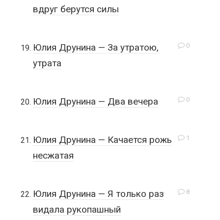
вдруг берутся силы
0
Юлия Друнина — За утратою,
утрата
0
Юлия Друнина — Два вечера
1
Юлия Друнина — Качается рожь
несжатая
8
Юлия Друнина — Я только раз
видала рукопашный