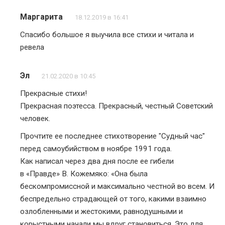
Маргарита
18.12.2019 в 16:41
Спасибо большое я выучила все стихи и читала и
ревела
Эл
21.02.2020 в 10:45
Прекрасные стихи!
Прекрасная поэтесса. Прекрасный, честный Советский
человек.
Прочтите ее последнее стихотворение "Судный час"
перед самоубийством в ноябре 1991 года.
Как написал через два дня после ее гибели
в «Правде» В. Кожемяко: «Она была
бескомпромиссной и максимально честной во всем. И
беспредельно страдающей от того, какими взаимно
озлобленными и жестокими, равнодушными и
корыстными начали мы вдруг становиться. Это для