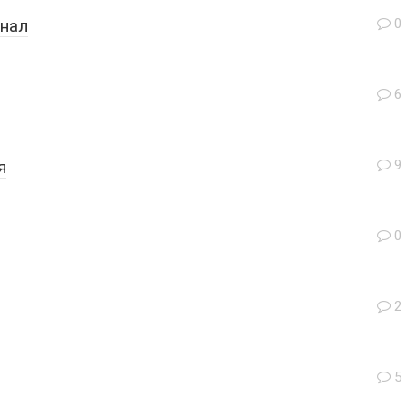
знал
0
6
я
9
0
2
5