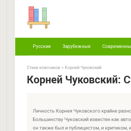
Перейти
к
контенту
Русские
Зарубежные
Современн
Стихи классиков
>
Корней Чуковский
Корней Чуковский: 
Личность Корнея Чуковского крайне разно
Большинству Чуковский известен как авто
он также был и публицистом, и критиком, 