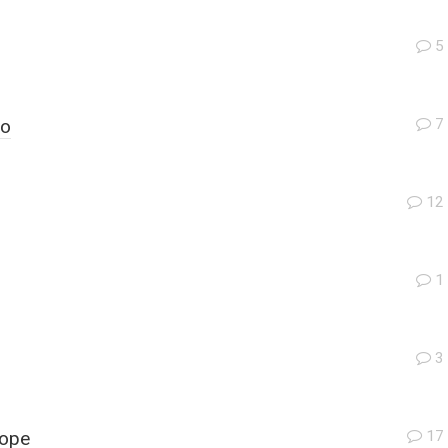
5
во
7
12
1
3
оре
17