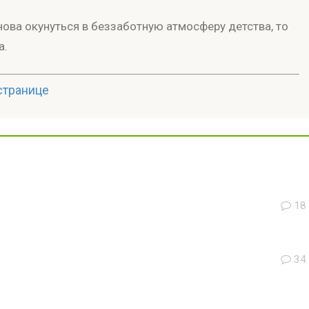
 снова окунуться в беззаботную атмосферу детства, то
а.
странице
18
34