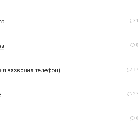
са
1
на
0
ня зазвонил телефон)
17
е
27
т
0