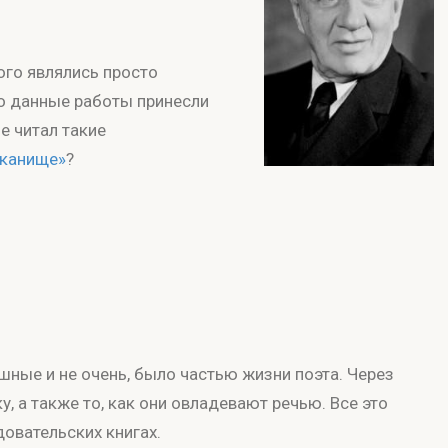
ого являлись просто
но данные работы принесли
е читал такие
аканище»
?
шные и не очень, было частью жизни поэта. Через
, а также то, как они овладевают речью. Все это
овательских книгах.