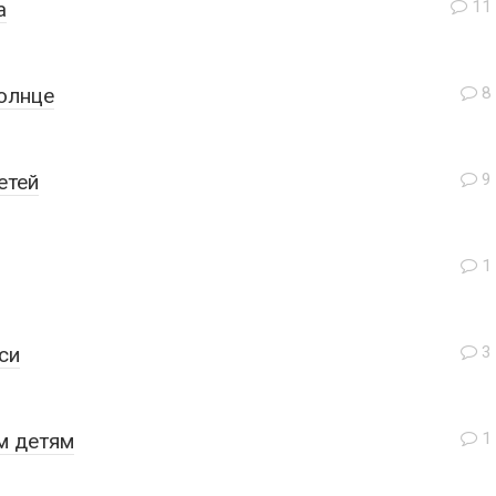
а
11
олнце
8
етей
9
1
си
3
м детям
1