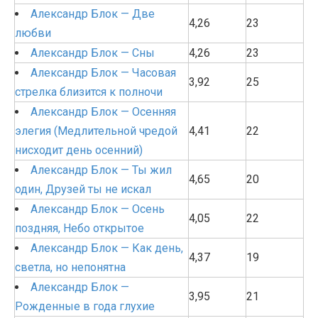
Александр Блок — Две
4,26
23
любви
Александр Блок — Сны
4,26
23
Александр Блок — Часовая
3,92
25
стрелка близится к полночи
Александр Блок — Осенняя
элегия (Медлительной чредой
4,41
22
нисходит день осенний)
Александр Блок — Ты жил
4,65
20
один, Друзей ты не искал
Александр Блок — Осень
4,05
22
поздняя, Небо открытое
Александр Блок — Как день,
4,37
19
светла, но непонятна
Александр Блок —
3,95
21
Рожденные в года глухие