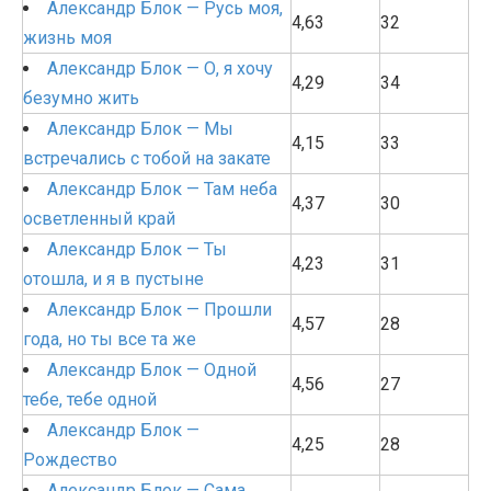
Александр Блок — Русь моя,
4,63
32
жизнь моя
Александр Блок — О, я хочу
4,29
34
безумно жить
Александр Блок — Мы
4,15
33
встречались с тобой на закате
Александр Блок — Там неба
4,37
30
осветленный край
Александр Блок — Ты
4,23
31
отошла, и я в пустыне
Александр Блок — Прошли
4,57
28
года, но ты все та же
Александр Блок — Одной
4,56
27
тебе, тебе одной
Александр Блок —
4,25
28
Рождество
Александр Блок — Сама