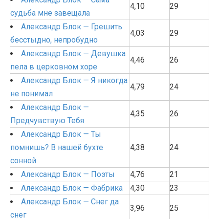
4,10
29
судьба мне завещала
Александр Блок — Грешить
4,03
29
бесстыдно, непробудно
Александр Блок — Девушка
4,46
26
пела в церковном хоре
Александр Блок — Я никогда
4,79
24
не понимал
Александр Блок —
4,35
26
Предчувствую Тебя
Александр Блок — Ты
помнишь? В нашей бухте
4,38
24
сонной
Александр Блок — Поэты
4,76
21
Александр Блок — Фабрика
4,30
23
Александр Блок — Снег да
3,96
25
снег