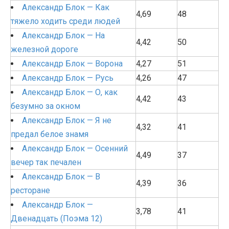
Александр Блок — Как
4,69
48
тяжело ходить среди людей
Александр Блок — На
4,42
50
железной дороге
Александр Блок — Ворона
4,27
51
Александр Блок — Русь
4,26
47
Александр Блок — О, как
4,42
43
безумно за окном
Александр Блок — Я не
4,32
41
предал белое знамя
Александр Блок — Осенний
4,49
37
вечер так печален
Александр Блок — В
4,39
36
ресторане
Александр Блок —
3,78
41
Двенадцать (Поэма 12)