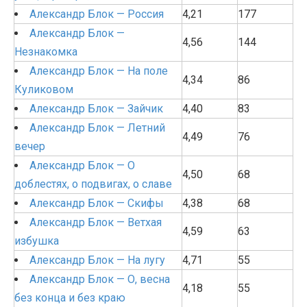
Александр Блок — Россия
4,21
177
Александр Блок —
4,56
144
Незнакомка
Александр Блок — На поле
4,34
86
Куликовом
Александр Блок — Зайчик
4,40
83
Александр Блок — Летний
4,49
76
вечер
Александр Блок — О
4,50
68
доблестях, о подвигах, о славе
Александр Блок — Скифы
4,38
68
Александр Блок — Ветхая
4,59
63
избушка
Александр Блок — На лугу
4,71
55
Александр Блок — О, весна
4,18
55
без конца и без краю