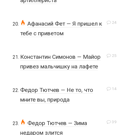
артиллериста
24
Афанасий Фет — Я пришел к
тебе с приветом
25
Константин Симонов — Майор
привез мальчишку на лафете
14
Федор Тютчев — Не то, что
мните вы, природа
39
Федор Тютчев — Зима
недаром злится