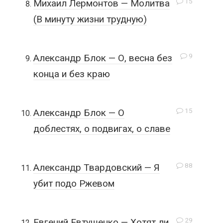
15
Михаил Лермонтов — Молитва
(В минуту жизни трудную)
9
Александр Блок — О, весна без
конца и без краю
15
Александр Блок — О
доблестях, о подвигах, о славе
88
Александр Твардовский — Я
убит подо Ржевом
29
Евгений Евтушенко — Хотят ли