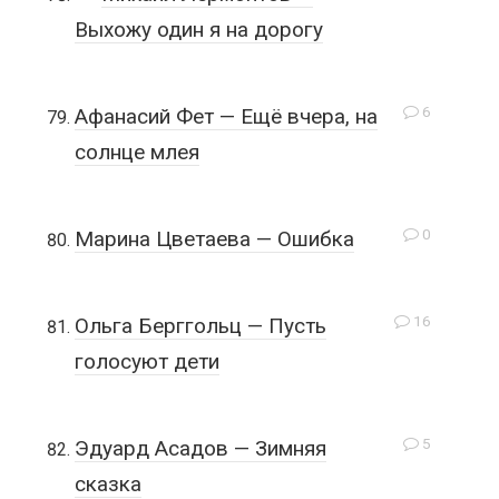
Выхожу один я на дорогу
6
Афанасий Фет — Ещё вчера, на
солнце млея
0
Марина Цветаева — Ошибка
16
Ольга Берггольц — Пусть
голосуют дети
5
Эдуард Асадов — Зимняя
сказка