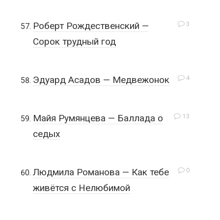
3
Роберт Рождественский —
Сорок трудный год
4
Эдуард Асадов — Медвежонок
13
Майя Румянцева — Баллада о
седых
0
Людмила Романова — Как тебе
живётся с Нелюбимой