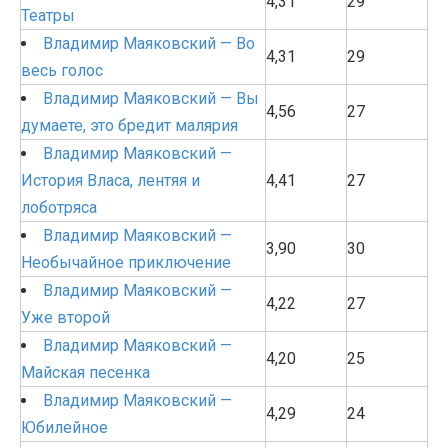
4,31
29
Театры
Владимир Маяковский — Во
4,31
29
весь голос
Владимир Маяковский — Вы
4,56
27
думаете, это бредит малярия
Владимир Маяковский —
История Власа, лентяя и
4,41
27
лоботряса
Владимир Маяковский —
3,90
30
Необычайное приключение
Владимир Маяковский —
4,22
27
Уже второй
Владимир Маяковский —
4,20
25
Майская песенка
Владимир Маяковский —
4,29
24
Юбилейное