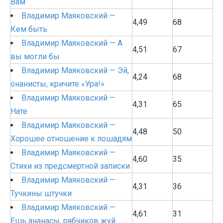
Вам
Владимир Маяковский —
4,49
68
Кем быть
Владимир Маяковский — А
4,51
67
вы могли бы
Владимир Маяковский — Эй,
4,24
68
онанисты, кричите «Ура!»
Владимир Маяковский —
4,31
65
Нате
Владимир Маяковский —
4,48
50
Хорошее отношение к лошадям
Владимир Маяковский —
4,60
35
Стихи из предсмертной записки
Владимир Маяковский —
4,31
36
Тучкины штучки
Владимир Маяковский —
4,61
31
Ешь ананасы, рябчиков жуй