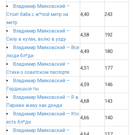
Владимир Маяковский —
Стоит баба с ж*пой метр на
4,40
243
метр
Владимир Маяковский —
4,58
192
Силу в кулак, волю в узду
Владимир Маяковский — Все
4,49
180
люди бл*ди
Владимир Маяковский —
4,51
177
Стихи о советском паспорте
Владимир Маяковский —
4,59
146
Гордишься ты
Владимир Маяковский — Я в
4,68
143
Париже живу как денди
Владимир Маяковский — Кто
4,66
140
есть бл*ди
Владимир Маяковский —
4,64
137