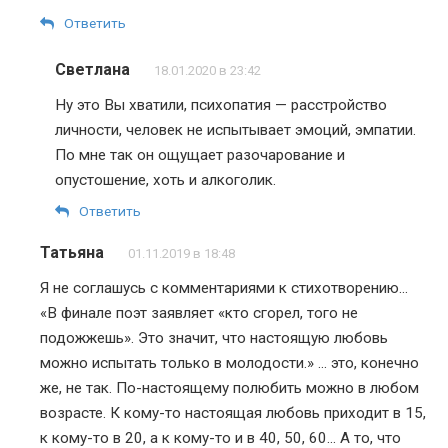
Ответить
Светлана
18.01.2020 в 23:42
Ну это Вы хватили, психопатия — расстройство
личности, человек не испытывает эмоций, эмпатии.
По мне так он ощущает разочарование и
опустошение, хоть и алкоголик.
Ответить
Татьяна
01.11.2019 в 18:48
Я не соглашусь с комментариями к стихотворению…
«В финале поэт заявляет «кто сгорел, того не
подожжешь». Это значит, что настоящую любовь
можно испытать только в молодости.» … это, конечно
же, не так. По-настоящему полюбить можно в любом
возрасте. К кому-то настоящая любовь приходит в 15,
к кому-то в 20, а к кому-то и в 40, 50, 60… А то, что