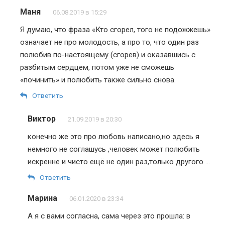
Маня
06.08.2019 в 15:29
Я думаю, что фраза «Кто сгорел, того не подожжешь»
означает не про молодость, а про то, что один раз
полюбив по-настоящему (сгорев) и оказавшись с
разбитым сердцем, потом уже не сможешь
«починить» и полюбить также сильно снова.
Ответить
Виктор
21.09.2019 в 20:30
конечно же это про любовь написано,но здесь я
немного не соглашусь ,человек может полюбить
искренне и чисто ещё не один раз,только другого …
Ответить
Марина
06.01.2020 в 23:34
А я с вами согласна, сама через это прошла: в