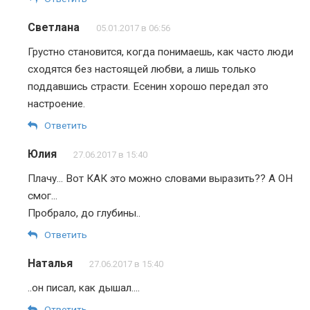
Светлана
05.01.2017 в 06:56
Грустно становится, когда понимаешь, как часто люди
сходятся без настоящей любви, а лишь только
поддавшись страсти. Есенин хорошо передал это
настроение.
Ответить
Юлия
27.06.2017 в 15:40
Плачу… Вот КАК это можно словами выразить?? А ОН
смог…
Пробрало, до глубины..
Ответить
Наталья
27.06.2017 в 15:40
..он писал, как дышал….
Ответить