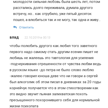
молодости сильная любовь была шесть лет, потом
расстались долго переживала, думала другого
встречу, но… как отрубило, уже пятый десяток
пошел, а влюбиться так и не могу, так одна и живу…
Ответить
влад
22.10.2019 в 00:13
чтобы полюбить другого как любил того заветного
первого надо самому стать другим есенин пишет не
любишь не жалеешь это тавтология для усиления
-подчеркивания отрешенности от чувства любви ведь
в русском языке -до петра не было слово люблю
-жалею говорил юноша деве что ни говори а сергей
был алкоголик об этом писал в дневниках за 20 годы
корнейчук получается что в этом стихотворении как
это видно звучит пьяная залихватская похоть
пресыщенного похоронившего себя для нормальной
жизни психопата