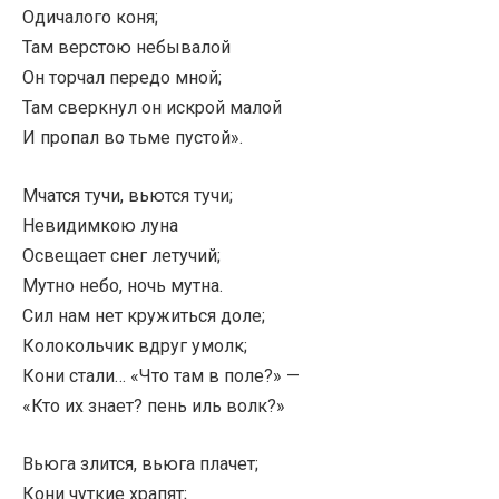
Одичалого коня;
Там верстою небывалой
Он торчал передо мной;
Там сверкнул он искрой малой
И пропал во тьме пустой».
Мчатся тучи, вьются тучи;
Невидимкою луна
Освещает снег летучий;
Мутно небо, ночь мутна.
Сил нам нет кружиться доле;
Колокольчик вдруг умолк;
Кони стали… «Что там в поле?» —
«Кто их знает? пень иль волк?»
Вьюга злится, вьюга плачет;
Кони чуткие храпят;