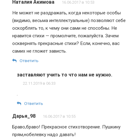
Наталия Акимова
16.06.2017 в 10:53
Не может не раздражать, когда некоторые особы
(видимо, весьма интеллектуальные) позволяют себе
оскорблять то, к чему они сами не способны. Не
нравится стихи — промолчите, пожалуйста. Зачем
осквернять прекрасные стихи? Если, конечно, вас
самих не гложет зависть.
Ответить
заставляют учить то что нам не нужно.
22.11.2019 в 06:33
.
Ответить
Дарья_98
16.06.2017 в 10:55
Браво,браво! Прекрасное стихотворение. Пушкину
прям,нобелевку надо давать!