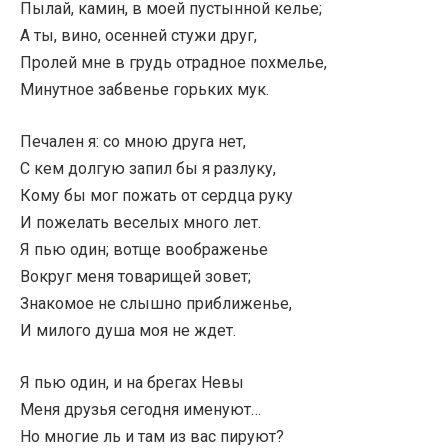
Пылай, камин, в моей пустынной келье;
А ты, вино, осенней стужи друг,
Пролей мне в грудь отрадное похмелье,
Минутное забвенье горьких мук.
Печален я: со мною друга нет,
С кем долгую запил бы я разлуку,
Кому бы мог пожать от сердца руку
И пожелать веселых много лет.
Я пью один; вотще воображенье
Вокруг меня товарищей зовет;
Знакомое не слышно приближенье,
И милого душа моя не ждет.
Я пью один, и на брегах Невы
Меня друзья сегодня именуют…
Но многие ль и там из вас пируют?