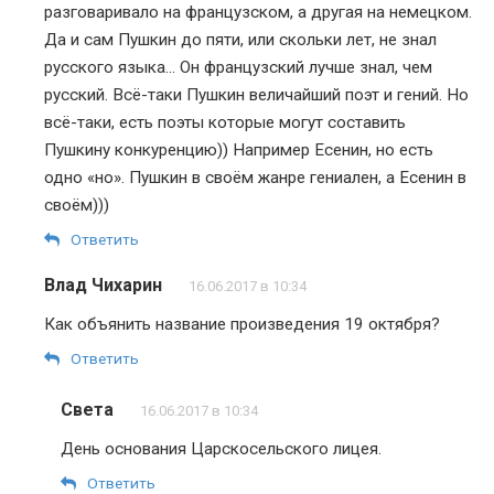
разговаривало на французском, а другая на немецком.
Да и сам Пушкин до пяти, или скольки лет, не знал
русского языка… Он французский лучше знал, чем
русский. Всё-таки Пушкин величайший поэт и гений. Но
всё-таки, есть поэты которые могут составить
Пушкину конкуренцию)) Например Есенин, но есть
одно «но». Пушкин в своём жанре гениален, а Есенин в
своём)))
Ответить
Влад Чихарин
16.06.2017 в 10:34
Как объянить название произведения 19 октября?
Ответить
Света
16.06.2017 в 10:34
День основания Царскосельского лицея.
Ответить