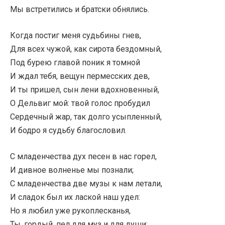
Мы встретились и братски обнялись.
Когда постиг меня судьбины гнев,
Для всех чужой, как сирота бездомный,
Под бурею главой поник я томной
И ждал тебя, вещун пермесских дев,
И ты пришел, сын лени вдохновенный,
О Дельвиг мой: твой голос пробудил
Сердечный жар, так долго усыпленный,
И бодро я судьбу благословил.
С младенчества дух песен в нас горел,
И дивное волненье мы познали;
С младенчества две музы к нам летали,
И сладок был их лаской наш удел:
Но я любил уже рукоплесканья,
Ты, гордый, пел для муз и для души;