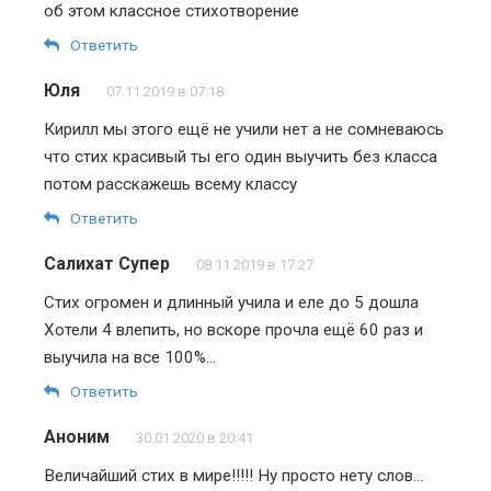
об этом классное стихотворение
Ответить
Юля
07.11.2019 в 07:18
Кирилл мы этого ещё не учили нет а не сомневаюсь
что стих красивый ты его один выучить без класса
потом расскажешь всему классу
Ответить
Салихат Супер
08.11.2019 в 17:27
Стих огромен и длинный учила и еле до 5 дошла
Хотели 4 влепить, но вскоре прочла ещё 60 раз и
выучила на все 100%…
Ответить
Аноним
30.01.2020 в 20:41
Величайший стих в мире!!!!! Ну просто нету слов…