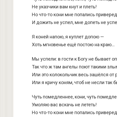
Не указчики вам кнут и плеть!
Но что-то кони мне попались привере
И дожить не успел, мне допеть не успе
Я коней напою, я куплет допою —
Хоть мгновенье ещё постою на краю…
Мы успели: в гости к Богу не бывает о
Так что ж там ангелы поют такими злы
Или это колокольчик весь зашёлся от 
Или я кричу коням, чтоб не несли так 
Чуть помедленнее, кони, чуть помедле
Умоляю вас вскачь не лететь!
Но что-то кони мне попались привер