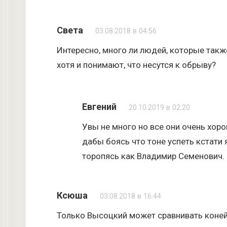
Света
03.08.2018 в 04:56
Интересно, много ли людей, которые также
хотя и понимают, что несутся к обрыву?
Евгений
20.10.2019 в 02:20
Увы не много но все они очень хор
дабы боясь что тоне успеть кстати 
торопясь как Владимир Семенович.
Ксюша
03.08.2018 в 16:44
Только Высоцкий может сравнивать коней 