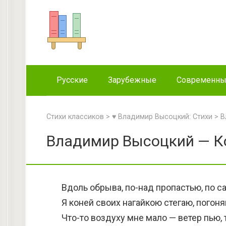
Перейти
к
контенту
Русские
Зарубежные
Современн
Стихи классиков
>
♥ Владимир Высоцкий: Стихи
>
В
Владимир Высоцкий — К
Вдоль обрыва, по-над пропастью, по с
Я коней своих нагайкою стегаю, погон
Что-то воздуху мне мало — ветер пью,