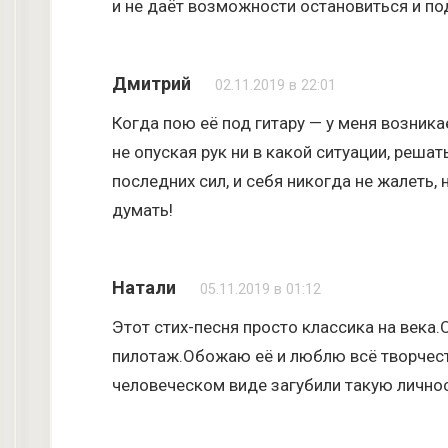
и не даёт возможности остановиться и по
Дмитрий
02.11.2019 в 22:01
Когда пою её под гитару — у меня возника
не опуская рук ни в какой ситуации, решат
последних сил, и себя никогда не жалеть, 
думать!
Натали
05.11.2019 в 01:12
Этот стих-песня просто классика на века
пилотаж.Обожаю её и люблю всё творчест
человеческом виде загубили такую личнос