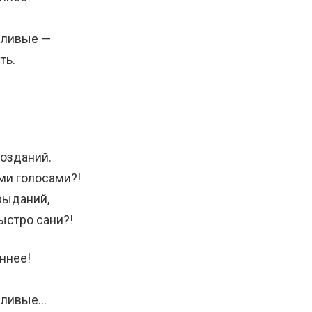
дливые —
ть.
позданий.
ми голосами?!
рыданий,
быстро сани?!
ннее!
едливые…