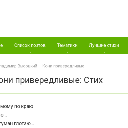
ые
Список поэтов
Тематики
Лучшие стихи
ладимир Высоцкий — Кони привередливые
они привередливые: Стих
амому по краю
яю…
 туман глотаю…