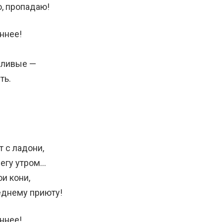
, пропадаю!
ннее!
дливые —
ть.
т с ладони,
негу утром…
и кони,
леднему приюту!
ннее!