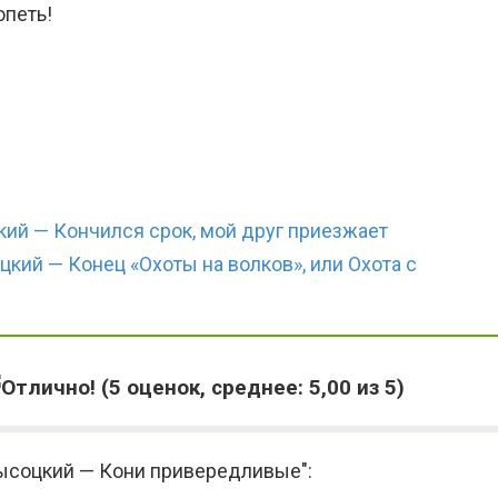
опеть!
ий — Кончился срок, мой друг приезжает
кий — Конец «Охоты на волков», или Охота с
(
5
оценок, среднее:
5,00
из 5)
ысоцкий — Кони привередливые":