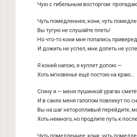
Чую с гибельным восторгом: пропадаю
Чуть помедленнее, кони, чуть помедле
Вы тугую не слушайте плеть!
Но что-то кони мне попались привере
И дожить не успел, мне допеть не успе
Я коней напою, я куплет допою —
Хоть мгновенье ещё постою на краю…
Сгину я — меня пушинкой ураган сметё
И в санях меня галопом повлекут по с
Вы на шаг неторопливый перейдите, мо
Хоть немного, но продлите путь к пос
Чуть помедленнее, кони, чуть помедле