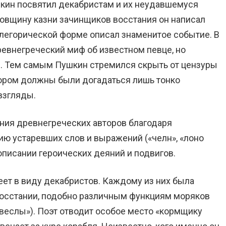
шкин посвятил декабристам и их неудавшемуся
довщину казни зачинщиков восстания он написал
аллегорической форме описал знаменитое событие. В
евнегреческий миф об известном певце, но
. Тем самым Пушкин стремился скрыть от цензуры
тором должны были догадаться лишь тонко
взгляды.
ния древнегреческих авторов благодаря
ю устаревших слов и выражений («челн», «лоно
 описании героических деяний и подвигов.
ет в виду декабристов. Каждому из них была
восстании, подобно различным функциям моряков
 веслы»). Поэт отводит особое место «кормщику