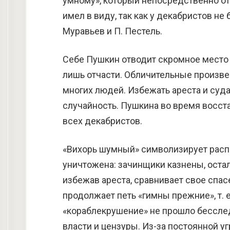
умному», который непосредственно отв
имел в виду, так как у декабристов не
Муравьев и П. Пестель.
Себе Пушкин отводит скромное место 
лишь отчасти. Обличительные произве
многих людей. Избежать ареста и суда
случайность. Пушкина во время восста
всех декабристов.
«Вихорь шумный» символизирует расп
уничтожена: зачинщики казнены, оста
избежав ареста, сравнивает свое спа
продолжает петь «гимны прежние», т. 
«кораблекрушение» не прошло бессле
власти и цензуры. Из-за постоянной 