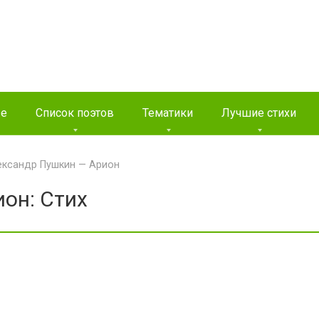
ые
Список поэтов
Тематики
Лучшие стихи
ександр Пушкин — Арион
он: Стих