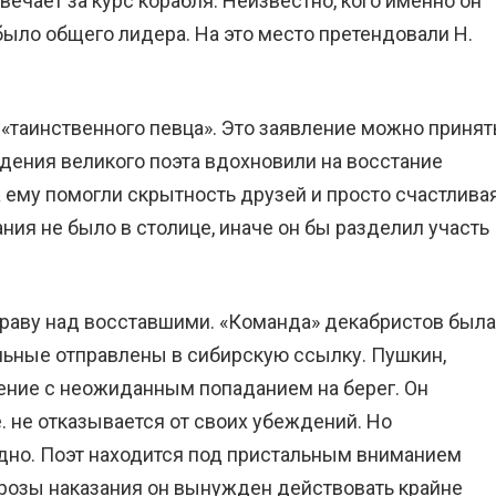
ечает за курс корабля. Неизвестно, кого именно он
 было общего лидера. На это место претендовали Н.
«таинственного певца». Это заявление можно принят
дения великого поэта вдохновили на восстание
 ему помогли скрытность друзей и просто счастлива
ния не было в столице, иначе он бы разделил участь
раву над восставшими. «Команда» декабристов была
льные отправлены в сибирскую ссылку. Пушкин,
сение с неожиданным попаданием на берег. Он
е. не отказывается от своих убеждений. Но
дно. Поэт находится под пристальным вниманием
угрозы наказания он вынужден действовать крайне